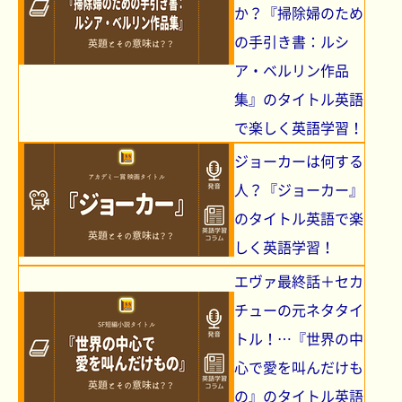
か？『掃除婦のため
の手引き書：ルシ
ア・ベルリン作品
集』のタイトル英語
で楽しく英語学習！
ジョーカーは何する
人？『ジョーカー』
のタイトル英語で楽
しく英語学習！
エヴァ最終話＋セカ
チューの元ネタタイ
トル！…『世界の中
心で愛を叫んだけも
の』のタイトル英語