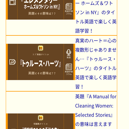
ー ホームズ＆ワト
ソン in NY』のタイ
トル英語で楽しく英
語学習！
真実のハート＝心の
複数形じゃありませ
ん…『トゥルース・
ハーツ』のタイトル
英語で楽しく英語学
習！
英題『A Manual for
Cleaning Women:
Selected Stories』
の意味は言えます