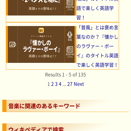
語で楽しく英語学
習！
「昔風」とは褒め言
葉なのか？『懐かし
のラヴァー・ボー
イ』のタイトル英語
で楽しく英語学習！
Results 1 - 5 of 135
1
2
3
4
...
27
Next
音楽に関連のあるキーワード
ウィキペディアで検索