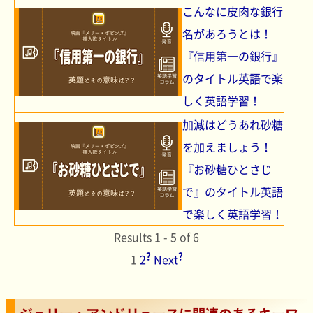
こんなに皮肉な銀行
名があろうとは！
『信用第一の銀行』
のタイトル英語で楽
しく英語学習！
加減はどうあれ砂糖
を加えましょう！
『お砂糖ひとさじ
で』のタイトル英語
で楽しく英語学習！
Results 1 - 5 of 6
?
?
1
2
Next