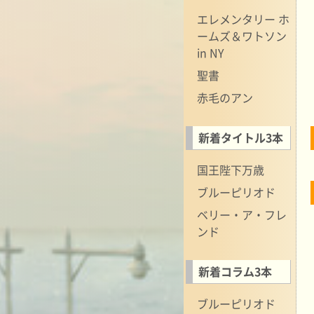
エレメンタリー ホ
ームズ＆ワトソン
in NY
聖書
赤毛のアン
新着タイトル3本
国王陛下万歳
ブルーピリオド
ベリー・ア・フレ
ンド
新着コラム3本
ブルーピリオド