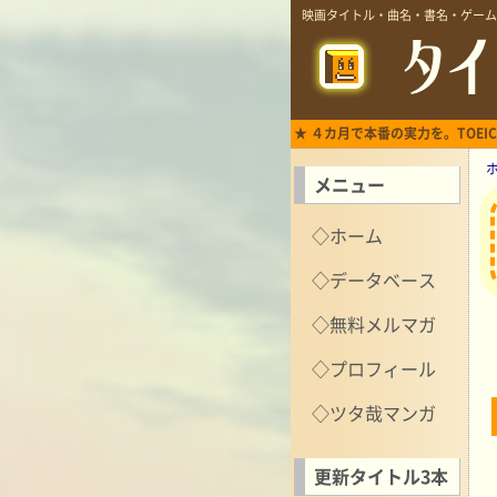
映画タイトル・曲名・書名・ゲーム
★ ４カ月で本番の実力を。TOEIC
メニュー
◇ホーム
◇データベース
◇無料メルマガ
◇プロフィール
◇ツタ哉マンガ
更新タイトル3本