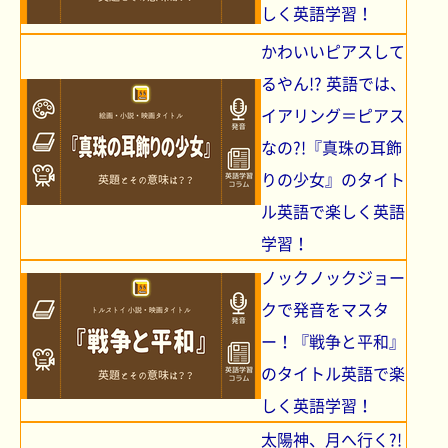
しく英語学習！
かわいいピアスして
るやん!? 英語では、
イアリング＝ピアス
なの?!『真珠の耳飾
りの少女』のタイト
ル英語で楽しく英語
学習！
ノックノックジョー
クで発音をマスタ
ー！『戦争と平和』
のタイトル英語で楽
しく英語学習！
太陽神、月へ行く?!