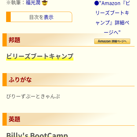
※執筆：
福光潤
●"Amazon『ビ
リーズブートキ
目次を
表示
ャンプ』詳細ペ
ージへ"
邦題
ビリーズブートキャンプ
ふりがな
びりーずぶーときゃんぷ
英題
Billy's BootCamp